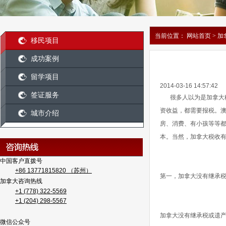
萨芬撒
萨芬撒
当前位置：
网站首页
>
加
移民项目
成功案例
留学项目
2014-03-16 14:57:42
签证服务
很多人以为是加拿大
资收益，都需要报税。
城市介绍
房、消费、有小孩等等
本。当然，加拿大税收
中国客户直拨号
+86 1
3771815820
（苏州）
第一，加拿大没有继承
加拿大咨询热线
+1 (778) 322-5569
+1 (204) 298-5567
加拿大没有继承税或遗产
微信公众号